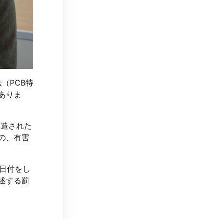
（PCB特
ありま
製造された
の、有害
の日付をし
述する罰