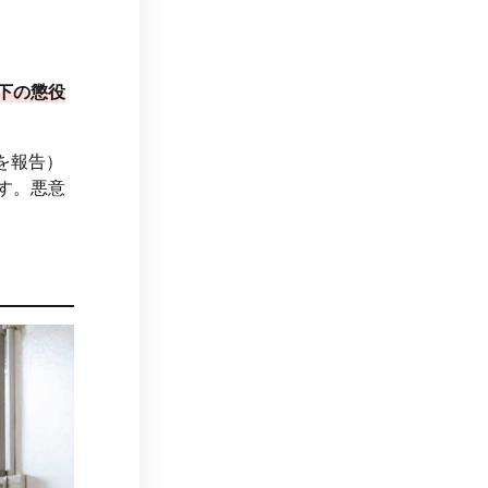
下の懲役
を報告）
す。悪意