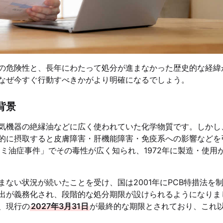
質の危険性と、長年にわたって処分が進まなかった歴史的な経緯
、なぜ今すぐ行動すべきかがより明確になるでしょう。
背景
電気機器の絶縁油などに広く使われていた化学物質です。しかし
的に摂取すると皮膚障害・肝機能障害・免疫系への影響などを
ネミ油症事件」でその毒性が広く知られ、1972年に製造・使用
ない状況が続いたことを受け、国は2001年にPCB特措法を
届出が義務化され、段階的な処分期限が設けられるようになりま
、現行の
2027年3月31日
が最終的な期限とされており、これ